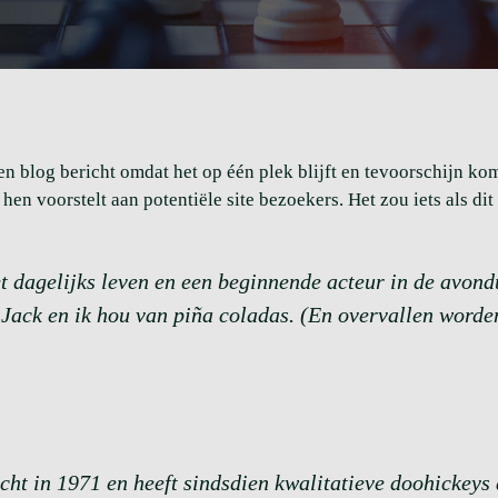
n blog bericht omdat het op één plek blijft en tevoorschijn komt
en voorstelt aan potentiële site bezoekers. Het zou iets als di
t dagelijks leven en een beginnende acteur in de avondure
Jack en ik hou van piña coladas. (En overvallen worde
t in 1971 en heeft sindsdien kwalitatieve doohickeys a