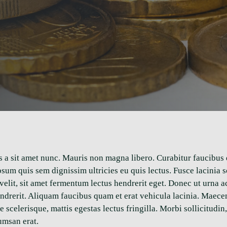
is a sit amet nunc. Mauris non magna libero. Curabitur faucibus
 ipsum quis sem dignissim ultricies eu quis lectus. Fusce lacini
 velit, sit amet fermentum lectus hendrerit eget. Donec ut urna 
hendrerit. Aliquam faucibus quam et erat vehicula lacinia. Maece
celerisque, mattis egestas lectus fringilla. Morbi sollicitudin, 
umsan erat.