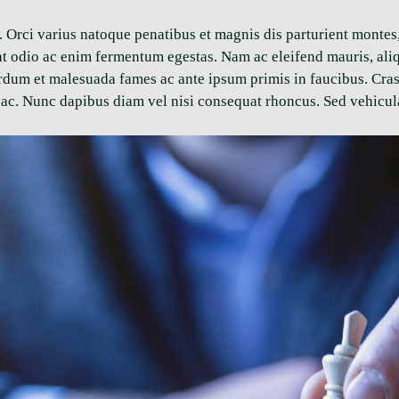
s. Orci varius natoque penatibus et magnis dis parturient montes
m at odio ac enim fermentum egestas. Nam ac eleifend mauris, al
terdum et malesuada fames ac ante ipsum primis in faucibus. Cra
ac. Nunc dapibus diam vel nisi consequat rhoncus. Sed vehicula