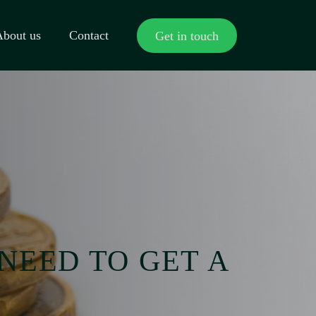
About us
Contact
Get in touch
NEED TO GET A