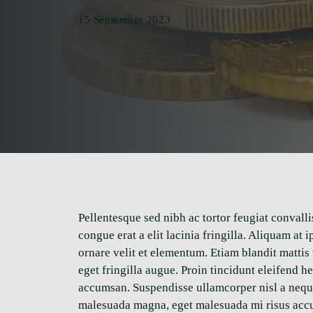
15 September 2023
Pellentesque sed nibh ac tortor feugiat convall
congue erat a elit lacinia fringilla. Aliquam at
ornare velit et elementum. Etiam blandit mattis
eget fringilla augue. Proin tincidunt eleifend 
accumsan. Suspendisse ullamcorper nisl a neque s
malesuada magna, eget malesuada mi risus acc