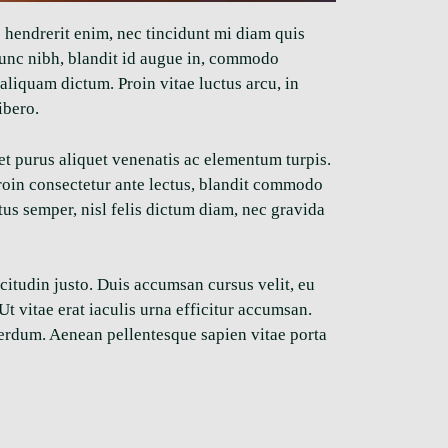
s hendrerit enim, nec tincidunt mi diam quis
s nunc nibh, blandit id augue in, commodo
s aliquam dictum. Proin vitae luctus arcu, in
ibero.
 et purus aliquet venenatis ac elementum turpis.
Proin consectetur ante lectus, blandit commodo
tus semper, nisl felis dictum diam, nec gravida
citudin justo. Duis accumsan cursus velit, eu
 vitae erat iaculis urna efficitur accumsan.
terdum. Aenean pellentesque sapien vitae porta