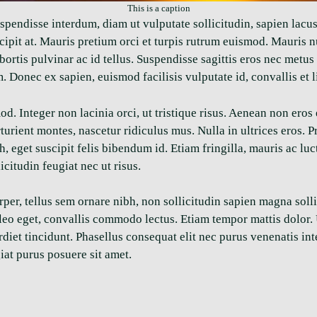
This is a caption
spendisse interdum, diam ut vulputate sollicitudin, sapien lacu
 suscipit at. Mauris pretium orci et turpis rutrum euismod. Mauri
 lobortis pulvinar ac id tellus. Suspendisse sagittis eros nec metu
m. Donec ex sapien, euismod facilisis vulputate id, convallis et l
d. Integer non lacinia orci, ut tristique risus. Aenean non eros
turient montes, nascetur ridiculus mus. Nulla in ultrices eros. 
 eget suscipit felis bibendum id. Etiam fringilla, mauris ac luc
licitudin feugiat nec ut risus.
per, tellus sem ornare nibh, non sollicitudin sapien magna solli
o eget, convallis commodo lectus. Etiam tempor mattis dolor. Ut
diet tincidunt. Phasellus consequat elit nec purus venenatis in
iat purus posuere sit amet.