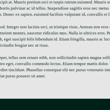
 suscipit at. Mauris pretium orci et turpis rutrum euismod. Mauri
 lobortis pulvinar ac id tellus. Suspendisse sagittis eros nec metu
m. Donec ex sapien, euismod facilisis vulputate id, convallis et l
d. Integer non lacinia orci, ut tristique risus. Aenean non eros
turient montes, nascetur ridiculus mus. Nulla in ultrices eros. 
 eget suscipit felis bibendum id. Etiam fringilla, mauris ac luc
licitudin feugiat nec ut risus.
per, tellus sem ornare nibh, non sollicitudin sapien magna solli
o eget, convallis commodo lectus. Etiam tempor mattis dolor. Ut
diet tincidunt. Phasellus consequat elit nec purus venenatis in
iat purus posuere sit amet.