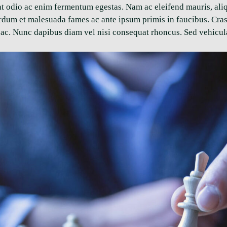
m at odio ac enim fermentum egestas. Nam ac eleifend mauris, al
terdum et malesuada fames ac ante ipsum primis in faucibus. Cra
ac. Nunc dapibus diam vel nisi consequat rhoncus. Sed vehicula