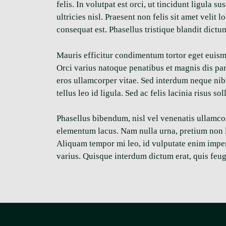
felis. In volutpat est orci, ut tincidunt ligula
ultricies nisl. Praesent non felis sit amet velit
consequat est. Phasellus tristique blandit dictu
Mauris efficitur condimentum tortor eget euismo
Orci varius natoque penatibus et magnis dis par
eros ullamcorper vitae. Sed interdum neque nibh,
tellus leo id ligula. Sed ac felis lacinia risus sol
Phasellus bibendum, nisl vel venenatis ullamcor
elementum lacus. Nam nulla urna, pretium non le
Aliquam tempor mi leo, id vulputate enim imper
varius. Quisque interdum dictum erat, quis feug