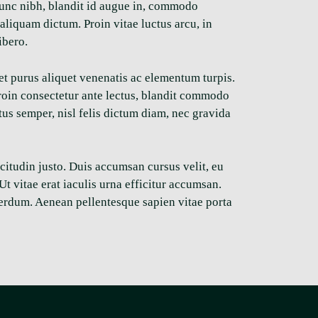
s nunc nibh, blandit id augue in, commodo
s aliquam dictum. Proin vitae luctus arcu, in
ibero.
 et purus aliquet venenatis ac elementum turpis.
Proin consectetur ante lectus, blandit commodo
tus semper, nisl felis dictum diam, nec gravida
citudin justo. Duis accumsan cursus velit, eu
 vitae erat iaculis urna efficitur accumsan.
terdum. Aenean pellentesque sapien vitae porta