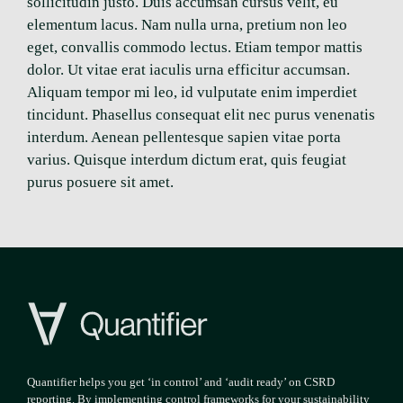
sollicitudin justo. Duis accumsan cursus velit, eu
elementum lacus. Nam nulla urna, pretium non leo
eget, convallis commodo lectus. Etiam tempor mattis
dolor. Ut vitae erat iaculis urna efficitur accumsan.
Aliquam tempor mi leo, id vulputate enim imperdiet
tincidunt. Phasellus consequat elit nec purus venenatis
interdum. Aenean pellentesque sapien vitae porta
varius. Quisque interdum dictum erat, quis feugiat
purus posuere sit amet.
Quantifier helps you get ‘in control’ and ‘audit ready’ on CSRD
reporting. By implementing control frameworks for your sustainability