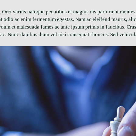
s. Orci varius natoque penatibus et magnis dis parturient montes
m at odio ac enim fermentum egestas. Nam ac eleifend mauris, al
terdum et malesuada fames ac ante ipsum primis in faucibus. Cra
ac. Nunc dapibus diam vel nisi consequat rhoncus. Sed vehicula