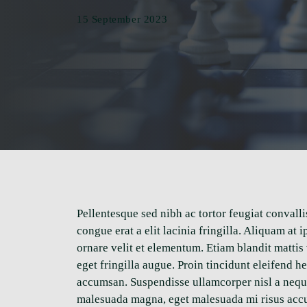
15 September 2023
Pellentesque sed nibh ac tortor feugiat convall
congue erat a elit lacinia fringilla. Aliquam at
ornare velit et elementum. Etiam blandit mattis
eget fringilla augue. Proin tincidunt eleifend 
accumsan. Suspendisse ullamcorper nisl a neque s
malesuada magna, eget malesuada mi risus acc