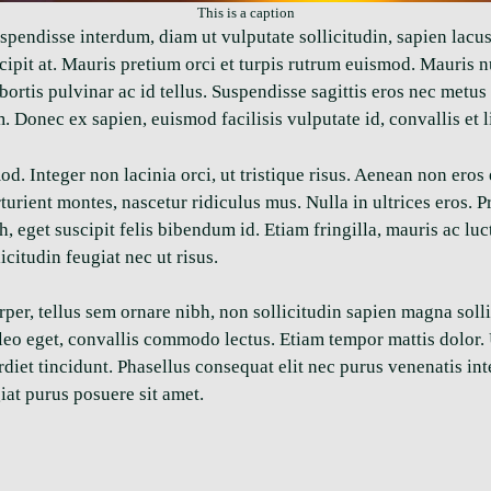
This is a caption
spendisse interdum, diam ut vulputate sollicitudin, sapien lacu
 suscipit at. Mauris pretium orci et turpis rutrum euismod. Mauri
 lobortis pulvinar ac id tellus. Suspendisse sagittis eros nec metu
m. Donec ex sapien, euismod facilisis vulputate id, convallis et l
d. Integer non lacinia orci, ut tristique risus. Aenean non eros
turient montes, nascetur ridiculus mus. Nulla in ultrices eros. 
 eget suscipit felis bibendum id. Etiam fringilla, mauris ac luc
licitudin feugiat nec ut risus.
per, tellus sem ornare nibh, non sollicitudin sapien magna solli
o eget, convallis commodo lectus. Etiam tempor mattis dolor. Ut
diet tincidunt. Phasellus consequat elit nec purus venenatis in
iat purus posuere sit amet.