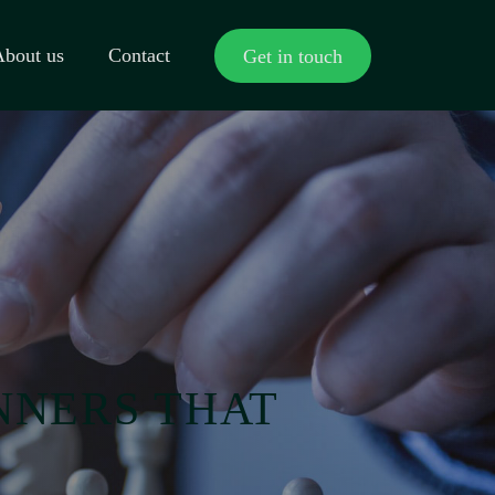
About us
Contact
Get in touch
NNERS THAT