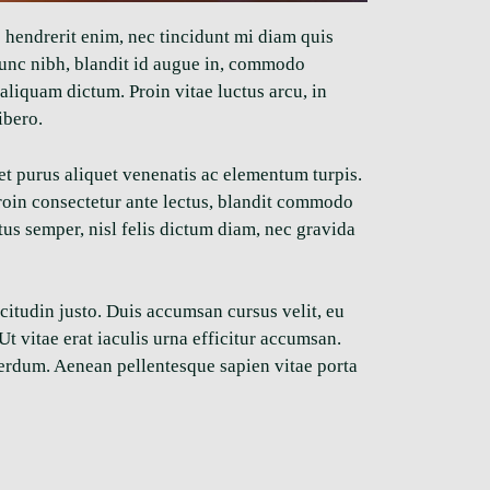
s hendrerit enim, nec tincidunt mi diam quis
s nunc nibh, blandit id augue in, commodo
s aliquam dictum. Proin vitae luctus arcu, in
ibero.
 et purus aliquet venenatis ac elementum turpis.
Proin consectetur ante lectus, blandit commodo
tus semper, nisl felis dictum diam, nec gravida
citudin justo. Duis accumsan cursus velit, eu
 vitae erat iaculis urna efficitur accumsan.
terdum. Aenean pellentesque sapien vitae porta